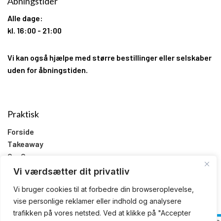
Åbningstider
Alle dage:
kl. 16:00 - 21:00
Vi kan også hjælpe med større bestillinger eller selskaber
uden for åbningstiden.
Praktisk
Forside
Takeaway
Om Os
Kontakt os
Vi værdsætter dit privatliv
Handelsbetingelser
Vi bruger cookies til at forbedre din browseroplevelse,
Privatlivspolitik
vise personlige reklamer eller indhold og analysere
trafikken på vores netsted. Ved at klikke på "Accepter