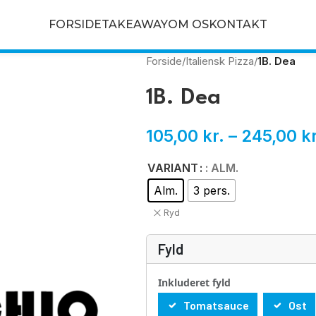
FORSIDE
TAKEAWAY
OM OS
KONTAKT
Forside
/
Italiensk Pizza
/
1B. Dea
1B. Dea
105,00
kr.
–
245,00
kr
VARIANT
: ALM.
Alm.
3 pers.
Ryd